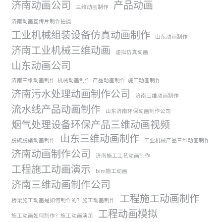
济南动画公司
产品动画
三维动画制作
济南动画宣传片制作拍摄
工业机械组装设备仿真动画制作
山东动画制作
济南工业机械三维动画
虚拟仿真动画
山东动画公司
济南三维动画制作_机械动画制作_产品动画制作_施工动画制作
济南污水处理动画制作公司
济南三维动画制作
流水线产品动画制作
山东济南环保动画制作公司
烟气处理设备环保产品三维动画视频
山东三维动画制作
脱硫脱硝动画制作
工业机械产品三维动画制作
济南动画制作公司
济南施工工艺动画制作
工程施工动画演示
bim施工动画
济南三维动画制作公司
工程施工动画制作
桥梁施工动画是如何制作的？施工动画制作
工程动画模拟
施工动画如何制作？施工动画演示