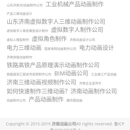
工业机械产品动画制作
山东济南3D动画制作公司
产品三维动画设计
山东济南虚拟数字人三维动画制作公司
虚拟数字人制作公司
虚拟数字人角色模型设计制作
虚拟角色制作
虚拟人模型制作
济南动画设计公司
电力三维动画
电力动画设计
国家电网动画制作公司
济南铁路动画制作
铁路高铁产品原理演示动画制作公司
BIM动画公司
铁路报奖汇报宣传视频制作公司
工业施工产品动画
济南三维动画视频制作公司
济南企业宣传片
如何快速制作三维动画？济南动画制作公司
产品动画制作
动画制作公司
爆炸图动画
Copyright © 2015-2019
济南动画公司
All rights reserved.
鲁ICP