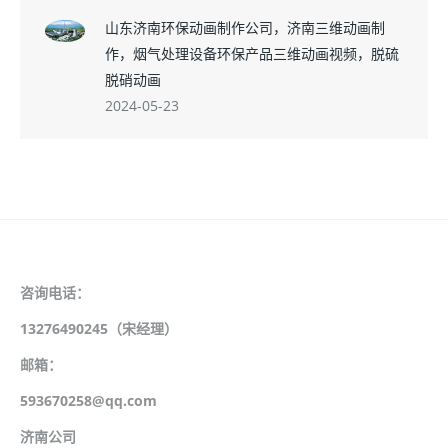
山东济南环保动画制作公司，济南三维动画制
作，烟气处理设备环保产品三维动画视频，脱硫
脱硝动画
2024-05-23
咨询电话：
13276490245（宋经理）
邮箱：
593670258@qq.com
济南公司