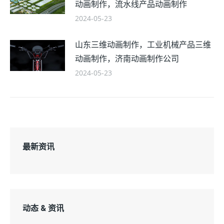
动画制作，流水线产品动画制作
2024-05-23
山东三维动画制作，工业机械产品三维
动画制作，济南动画制作公司
2024-05-23
最新资讯
动态 & 资讯