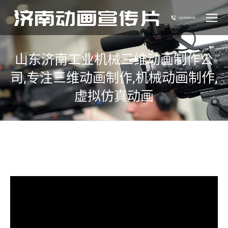
13276490245
山东济南工业机械三维动画制作公
司,专注三维动画制作,机械动画制作,
虚拟仿真动画