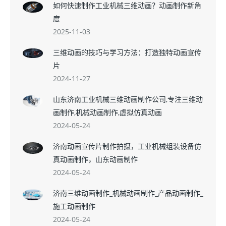
如何快速制作工业机械三维动画？动画制作新角
度
2025-11-03
三维动画的技巧与学习方法：打造独特动画宣传
片
2024-11-27
山东济南工业机械三维动画制作公司,专注三维动
画制作,机械动画制作,虚拟仿真动画
2024-05-24
济南动画宣传片制作拍摄，工业机械组装设备仿
真动画制作，山东动画制作
2024-05-24
济南三维动画制作_机械动画制作_产品动画制作_
施工动画制作
2024-05-24